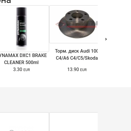
Торм. диск Audi 100
YNAMAX DXC1 BRAKE
Антифри
C4/A6 C4/C5/Skoda
CLEANER 500ml
COOL ULTRA
Superb I/VW Passat
13.90
3.30
15.
B5/B5.5 1.6-3.7 90-08