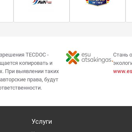
азрешения TECDOC -
Стань 
щается копировать и
эколог
х. При выявлении таких
www.esu
авторские права, будут
ответственности.
Услуги