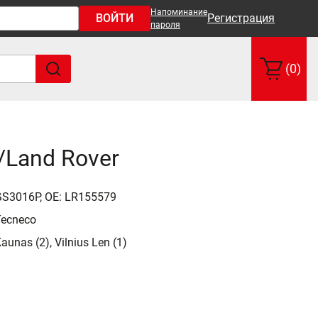
Напоминание
ВОЙТИ
Регистрация
пароля
(0)
/Land Rover
GS3016P, OE: LR155579
Tecneco
aunas (2), Vilnius Len (1)