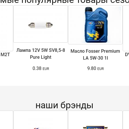
Лампа 12V 5W SV8,5-8
Масло Fosser Premium
 M2T
D
Pure Light
LA 5W-30 1l
0.38
9.80
наши брэнды