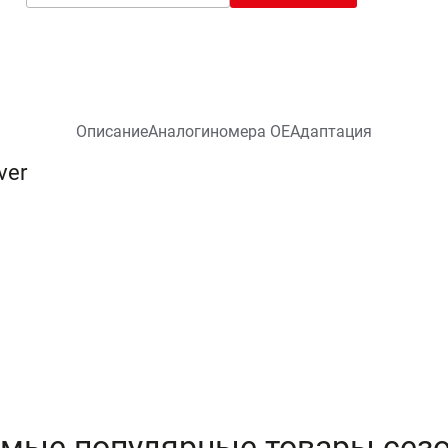
Описание
Аналоги
номера ОЕ
Адаптация
ver
мые популярные товары сез