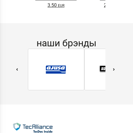
DYNAMAX SCREENWASH
3.50
2.65
NANO 4l
наши брэнды