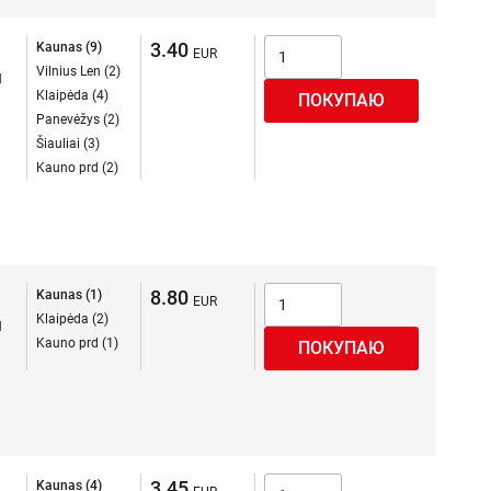
3.40
Kaunas (9)
Vilnius Len (2)
я
Klaipėda (4)
Panevėžys (2)
Šiauliai (3)
Kauno prd (2)
8.80
Kaunas (1)
Klaipėda (2)
я
Kauno prd (1)
3.45
Kaunas (4)