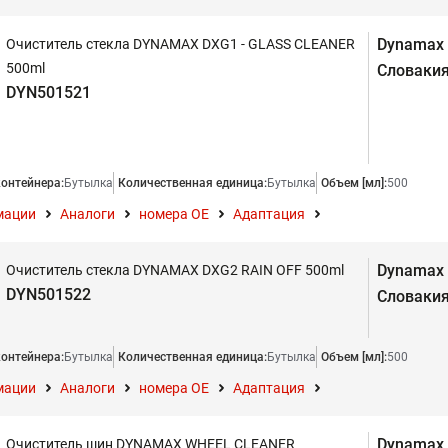
Dynamax
Очиститель стекла DYNAMAX DXG1 - GLASS CLEANER
500ml
Словаки
DYN501521
контейнера:
Бутылка
Количественная единица:
Бутылка
Объем [мл]:
500
мации
Аналоги
номера ОЕ
Адаптация
Dynamax
Очиститель стекла DYNAMAX DXG2 RAIN OFF 500ml
DYN501522
Словаки
контейнера:
Бутылка
Количественная единица:
Бутылка
Объем [мл]:
500
мации
Аналоги
номера ОЕ
Адаптация
Dynamax
Очиститель шин DYNAMAX WHEEL CLEANER