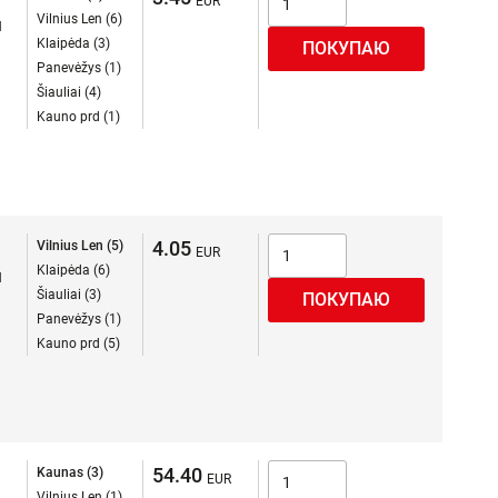
Vilnius Len (6)
я
Klaipėda (3)
Panevėžys (1)
Šiauliai (4)
Kauno prd (1)
4.05
Vilnius Len (5)
Klaipėda (6)
я
Šiauliai (3)
Panevėžys (1)
Kauno prd (5)
54.40
Kaunas (3)
Vilnius Len (1)