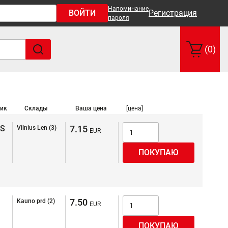
Напоминание
ВОЙТИ
Регистрация
пароля
(0)
ик
Склады
Ваша цена
[цена]
S
7.15
Vilnius Len (3)
7.50
Kauno prd (2)