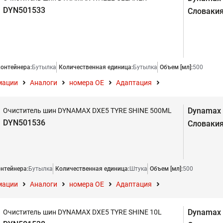
DYN501533
Словаки
контейнера:
Бутылка
Количественная единица:
Бутылка
Объем [мл]:
500
мации
Аналоги
номера ОЕ
Адаптация
Dynamax
Очиститель шин DYNAMAX DXE5 TYRE SHINE 500ML
DYN501536
Словаки
онтейнера:
Бутылка
Количественная единица:
Штука
Объем [мл]:
500
мации
Аналоги
номера ОЕ
Адаптация
Dynamax
Очиститель шин DYNAMAX DXE5 TYRE SHINE 10L