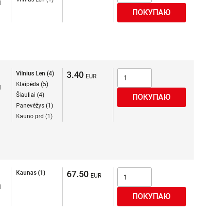
я
3.40
Vilnius Len (4)
Klaipėda (5)
я
Šiauliai (4)
Panevėžys (1)
Kauno prd (1)
67.50
Kaunas (1)
я