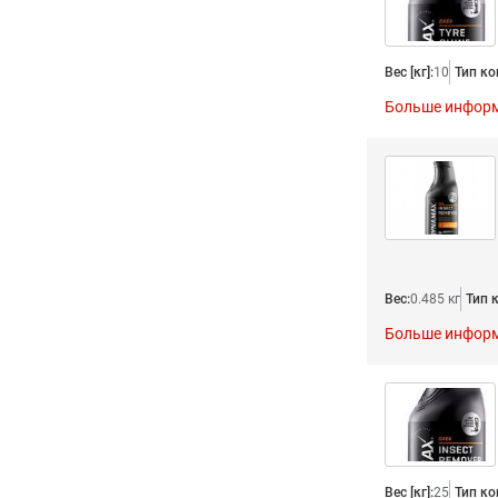
Вес [кг]:
10
Тип ко
Больше инфор
Вес:
0.485 кг
Тип 
Больше инфор
Вес [кг]:
25
Тип ко