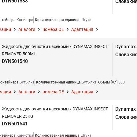
DYN501538
Словаки
нтейнера:
Канистра
Количественная единица:
Штука
мации
Аналоги
номера ОЕ
Адаптация
Dynamax
Жидкость для очистки насекомых DYNAMAX INSECT
REMOVER 500ML
Словаки
DYN501540
контейнера:
Бутылка
Количественная единица:
Бутылка
Объем [мл]:
500
мации
Аналоги
номера ОЕ
Адаптация
Dynamax
Жидкость для очистки насекомых DYNAMAX INSECT
REMOVER 25KG
Словаки
DYN501541
нтейнера:
Канистра
Количественная единица:
Штука