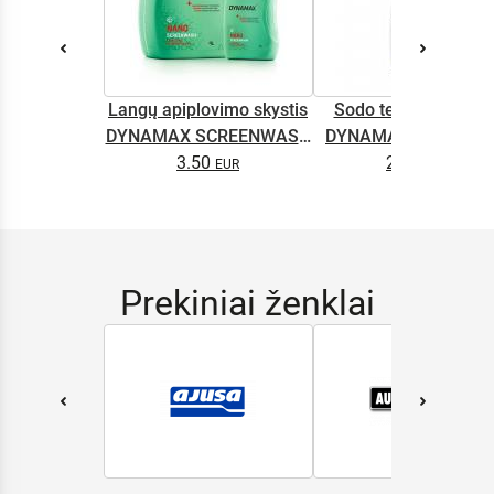
Langų apiplovimo skystis
Sodo technikos alyv
DYNAMAX SCREENWASH
DYNAMAX M2T SUP
NANO 4l
3.50
2.65
0.5L
Prekiniai ženklai