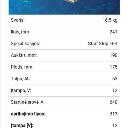
Svoris:
16.5 kg
Ilgis, mm:
241
Specifikacijos:
Start-Stop EFB
Aukštis, mm:
190
Plotis, mm:
175
Talpa, Ah:
63
Įtampa, V:
12
Startinė srovė, A:
640
apribojimo tipas:
B13
Įtampa [V]:
12