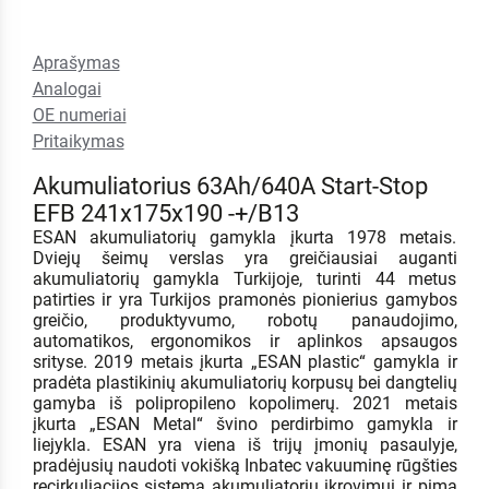
Aprašymas
Analogai
OE numeriai
Pritaikymas
Akumuliatorius 63Ah/640A Start-Stop
EFB 241x175x190 -+/B13
ESAN akumuliatorių gamykla įkurta 1978 metais.
Dviejų šeimų verslas yra greičiausiai auganti
akumuliatorių gamykla Turkijoje, turinti 44 metus
patirties ir yra Turkijos pramonės pionierius gamybos
greičio, produktyvumo, robotų panaudojimo,
automatikos, ergonomikos ir aplinkos apsaugos
srityse. 2019 metais įkurta „ESAN plastic“ gamykla ir
pradėta plastikinių akumuliatorių korpusų bei dangtelių
gamyba iš polipropileno kopolimerų. 2021 metais
įkurta „ESAN Metal“ švino perdirbimo gamykla ir
liejykla. ESAN yra viena iš trijų įmonių pasaulyje,
pradėjusių naudoti vokišką Inbatec vakuuminę rūgšties
recirkuliacijos sistemą akumuliatorių įkrovimui ir pima