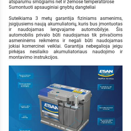
atsparumu smūgiams net ir žemose temperatūrose
Sumontuoti apsauginiai gnybtų dangteliai
Suteikiama 3 metų garantija fiziniams asmenims,
įsigijusiems naują akumuliatorių, kuris bus įmontuotas
ir naudojamas lengvajame automobilyje. Šis
automobilis privalo būti naudojamas tik privačioms
asmeninėms reikmėms ir negali būti naudojamas
jokiai komercinei veiklai. Garantija nebegalioja jeigu
pirkėjas nesilaiko akumuliatoriaus naudojimo ir
montavimo instrukcijos.