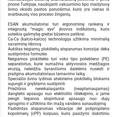
įmonė Turkijoje, naudojanti vakuuminio tipo maišytuvą
švino oksido pastos paruošimui, kuris yra vienas iš
svarbiausių viso proceso žingsnių.
ESAN akumuliatoriai turi ergonominę rankeną ir
integruotą “magic eye” įkrovos indikatorių, kuris
suteikia galimybę greitai būsenos patikrai
Ca-Ca (kalcio-kalcio) technologija užtikrina minimalią
savaiminę iškrovą
Aukštas teigiamų plokštelių atsparumas korozijai dėka
sustiprintos formulės
Neigiamos plokštelės turi voko tipo polietileno (PE)
separatorius, kurie sumažina aktyviosios medžiagos
eroziją, neleidžia byrančioms dalelėms nusėsti ir
prailgina akumuliatoriaus tarnavimo laiką
Specialūs švino lydiniai atskiriems plokštelių blokams
sujungti ir gnybtams sustiprinti
Priežiūros nereikalaujantis (neaptarnaujamas)
dangtelis apsaugo nuo elektrolito ištekėjimo, o jame
įrengti liepsnos slopintuvai apsaugo nuo dujų
sprogimo ir užtikrina itin mažą vandens sunaudojimą
Padidintas atsparumas vibracijai dėl polipropileno
kopolimerų (cPP) korpuso, kuris pasižymi išskirtiniu