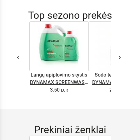
Top sezono prekės
Langų apiplovimo skystis
Sodo technikos alyv
DYNAMAX SCREENWASH
DYNAMAX M2T SUP
NANO 4l
3.50
2.65
0.5L
Prekiniai ženklai