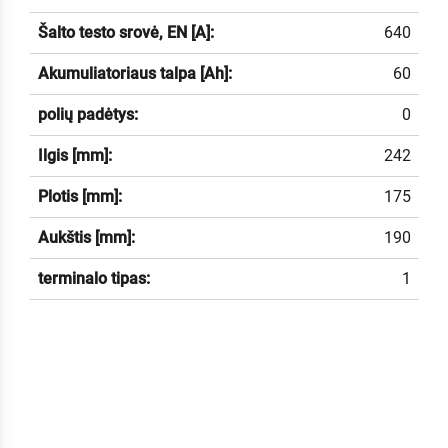
Šalto testo srovė, EN [A]:
640
Akumuliatoriaus talpa [Ah]:
60
polių padėtys:
0
Ilgis [mm]:
242
Plotis [mm]:
175
Aukštis [mm]:
190
terminalo tipas:
1