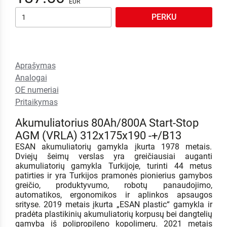
PERKU
Aprašymas
Analogai
OE numeriai
Pritaikymas
Akumuliatorius 80Ah/800A Start-Stop
AGM (VRLA) 312x175x190 -+/B13
ESAN akumuliatorių gamykla įkurta 1978 metais.
Dviejų šeimų verslas yra greičiausiai auganti
akumuliatorių gamykla Turkijoje, turinti 44 metus
patirties ir yra Turkijos pramonės pionierius gamybos
greičio, produktyvumo, robotų panaudojimo,
automatikos, ergonomikos ir aplinkos apsaugos
srityse. 2019 metais įkurta „ESAN plastic“ gamykla ir
pradėta plastikinių akumuliatorių korpusų bei dangtelių
gamyba iš polipropileno kopolimerų. 2021 metais