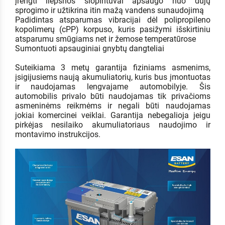
įrengti liepsnos slopintuvai apsaugo nuo dujų
sprogimo ir užtikrina itin mažą vandens sunaudojimą
Padidintas atsparumas vibracijai dėl polipropileno
kopolimerų (cPP) korpuso, kuris pasižymi išskirtiniu
atsparumu smūgiams net ir žemose temperatūrose
Sumontuoti apsauginiai gnybtų dangteliai
Suteikiama 3 metų garantija fiziniams asmenims,
įsigijusiems naują akumuliatorių, kuris bus įmontuotas
ir naudojamas lengvajame automobilyje. Šis
automobilis privalo būti naudojamas tik privačioms
asmeninėms reikmėms ir negali būti naudojamas
jokiai komercinei veiklai. Garantija nebegalioja jeigu
pirkėjas nesilaiko akumuliatoriaus naudojimo ir
montavimo instrukcijos.