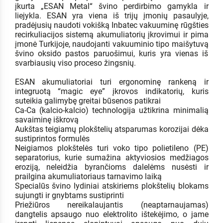
įkurta „ESAN Metal“ švino perdirbimo gamykla ir
liejykla. ESAN yra viena iš trijų įmonių pasaulyje,
pradėjusių naudoti vokišką Inbatec vakuuminę rūgšties
recirkuliacijos sistemą akumuliatorių įkrovimui ir pima
įmonė Turkijoje, naudojanti vakuuminio tipo maišytuvą
švino oksido pastos paruošimui, kuris yra vienas iš
svarbiausių viso proceso žingsnių.
ESAN akumuliatoriai turi ergonominę rankeną ir
integruotą “magic eye” įkrovos indikatorių, kuris
suteikia galimybę greitai būsenos patikrai
Ca-Ca (kalcio-kalcio) technologija užtikrina minimalią
savaiminę iškrovą
Aukštas teigiamų plokštelių atsparumas korozijai dėka
sustiprintos formulės
Neigiamos plokštelės turi voko tipo polietileno (PE)
separatorius, kurie sumažina aktyviosios medžiagos
eroziją, neleidžia byrančioms dalelėms nusėsti ir
prailgina akumuliatoriaus tarnavimo laiką
Specialūs švino lydiniai atskiriems plokštelių blokams
sujungti ir gnybtams sustiprinti
Priežiūros nereikalaujantis (neaptarnaujamas)
dangtelis apsaugo nuo elektrolito ištekėjimo, o jame