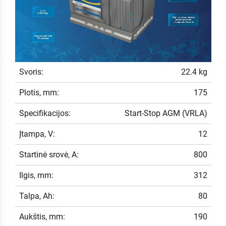
Svoris:
22.4 kg
Plotis, mm:
175
Specifikacijos:
Start-Stop AGM (VRLA)
Įtampa, V:
12
Startinė srovė, A:
800
Ilgis, mm:
312
Talpa, Ah:
80
Aukštis, mm:
190