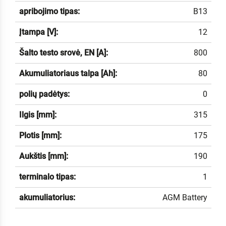
apribojimo tipas:
B13
Įtampa [V]:
12
Šalto testo srovė, EN [A]:
800
Akumuliatoriaus talpa [Ah]:
80
polių padėtys:
0
Ilgis [mm]:
315
Plotis [mm]:
175
Aukštis [mm]:
190
terminalo tipas:
1
akumuliatorius:
AGM Battery