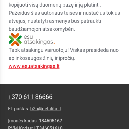
kopijuoti visą duomenų bazę ir ją platinti.
Pažeidus šias autoriaus teises ir nustačius tokius
atvejus, nustatyti asmenys bus patraukti
baudžiamojon atsakomybėn.
Tapk atsakingu vairuotoju! Viskas prasideda nuo
aplinkosaugos žinių ir įpročių.
www.esuatsakingas.lt
+370 611 86666
El. paštas:
b2b@detalita.lt
Įmonės kodas:
134605167
PVM Kodas:
LT346051610