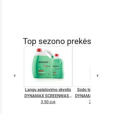
Top sezono prekės
Langų apiplovimo skystis
Sodo technikos alyv
DYNAMAX SCREENWASH
DYNAMAX M2T SUP
NANO 4l
3.50
2.65
0.5L