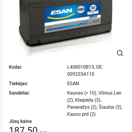
Kodai:
L408010B13, OE:
0092S5A110
Tiekėjas:
ESAN
Sandėliai:
Kaunas (> 10), Vilnius Len
(2), Klaipėda (3),
Panevėžys (2), Šiauliai (3),
Kauno prd (2)
Jūsų kaina
187.50