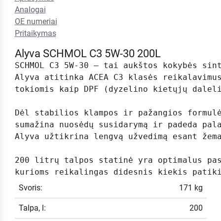
Analogai
OE numeriai
Pritaikymas
Alyva SCHMOL C3 5W-30 200L
SCHMOL C3 5W-30 – tai aukštos kokybės sin
Alyva atitinka ACEA C3 klasės reikalavimu
tokiomis kaip DPF (dyzelino kietųjų daleli
Dėl stabilios klampos ir pažangios formul
sumažina nuosėdų susidarymą ir padeda pal
Alyva užtikrina lengvą užvedimą esant žema
200 litrų talpos statinė yra optimalus pa
kurioms reikalingas didesnis kiekis patik
Svoris:
171 kg
Talpa, l:
200