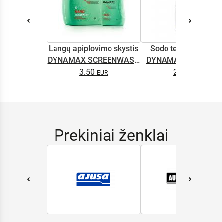
Langų apiplovimo skystis
Sodo technikos alyv
DYNAMAX SCREENWASH
DYNAMAX M2T SUP
NANO 4l
3.50
2.65
0.5L
Prekiniai ženklai