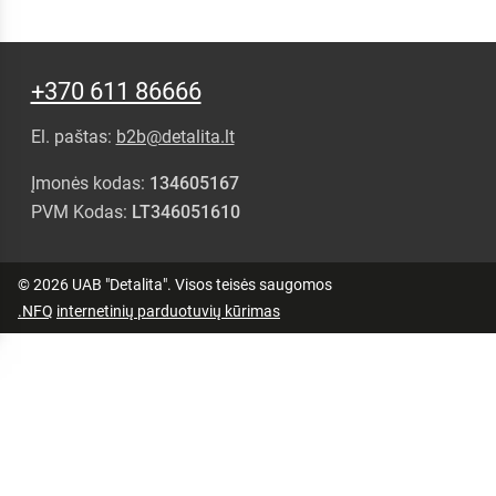
+370 611 86666
El. paštas:
b2b@detalita.lt
Įmonės kodas:
134605167
PVM Kodas:
LT346051610
© 2026 UAB "Detalita". Visos teisės saugomos
.NFQ
internetinių parduotuvių kūrimas