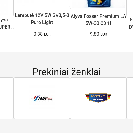
Lemputė 12V 5W SV8,5-8
Alyva Fosser Premium LA
lyva
S
Pure Light
5W-30 C3 1l
UPER
D
0.38
9.80
Prekiniai ženklai