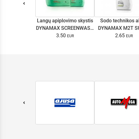
Langų apiplovimo skystis
Sodo technikos a
DYNAMAX SCREENWASH
DYNAMAX M2T S
NANO 4l
3.50
2.65
0.5L