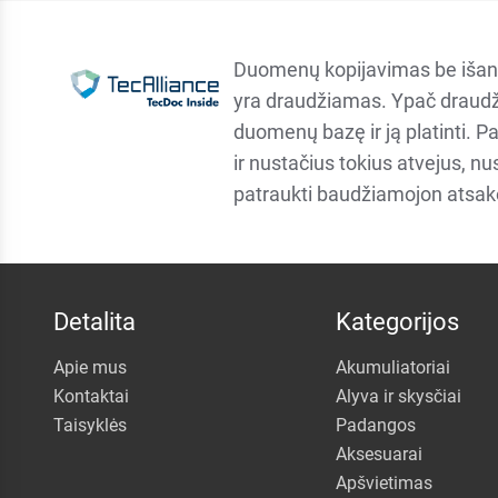
Duomenų kopijavimas be išan
yra draudžiamas. Ypač draudž
duomenų bazę ir ją platinti. P
ir nustačius tokius atvejus, n
patraukti baudžiamojon atsa
Detalita
Kategorijos
Apie mus
Akumuliatoriai
Kontaktai
Alyva ir skysčiai
Taisyklės
Padangos
Aksesuarai
Apšvietimas