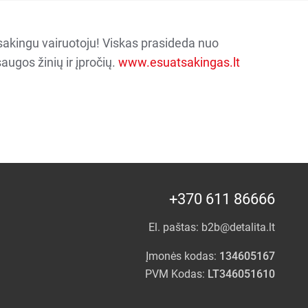
sakingu vairuotoju! Viskas prasideda nuo
augos žinių ir įpročių.
www.esuatsakingas.lt
+370 611 86666
El. paštas:
b2b@detalita.lt
Įmonės kodas:
134605167
PVM Kodas:
LT346051610