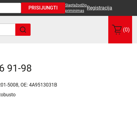
Slaptažodžio
PRISIJUNGTI
Registracija
priminimas
(0)
6 91-98
R01-5008, OE: 4A9513031B
Robusto