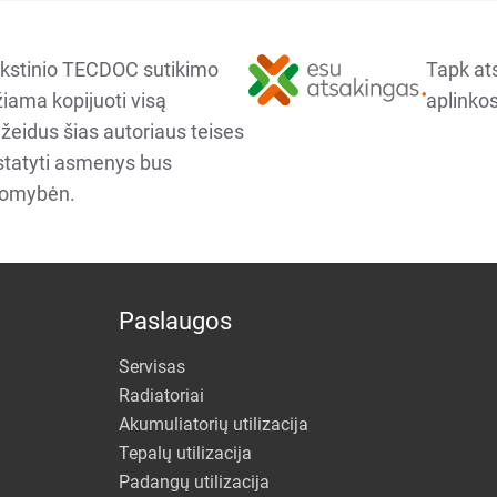
kstinio TECDOC sutikimo
Tapk at
iama kopijuoti visą
aplinkos
ažeidus šias autoriaus teises
ustatyti asmenys bus
komybėn.
Paslaugos
Servisas
Radiatoriai
Akumuliatorių utilizacija
Tepalų utilizacija
Padangų utilizacija