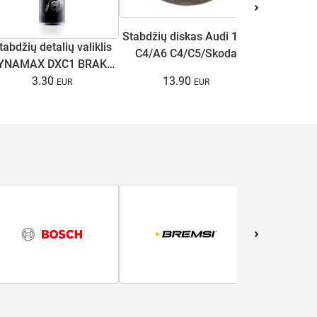
Stabdžių diskas Audi 100
tabdžių detalių valiklis
Antifriz
C4/A6 C4/C5/Skoda
YNAMAX DXC1 BRAKE
COOL U
Superb I/VW Passat
13.90
CLEANER 500ml
3.30
(raudona
15.
B5/B5.5 1.6-3.7 90-08
galin.