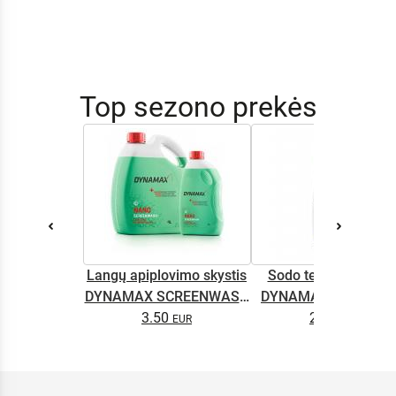
Top sezono prekės
Langų apiplovimo skystis
Sodo technikos alyv
DYNAMAX SCREENWASH
DYNAMAX M2T SUP
NANO 4l
3.50
2.65
0.5L