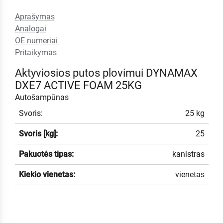
Aprašymas
Analogai
OE numeriai
Pritaikymas
Aktyviosios putos plovimui DYNAMAX
DXE7 ACTIVE FOAM 25KG
Autošampūnas
Svoris:
25 kg
Svoris [kg]:
25
Pakuotės tipas:
kanistras
Kiekio vienetas:
vienetas