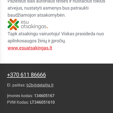
Pažeidus šias autoriaus teises ir nustačius tokius
atvejus, nustatyti asmenys bus patraukti
baudžiamojon atsakomybėn.
Tapk atsakingu vairuotoju! Viskas prasideda nuo
aplinkosaugos žinių ir įpročių.
www.esuatsakingas.lt
+370 611 86666
El. paštas:
b2b@detalita.lt
Įmonės kodas:
134605167
PVM Kodas:
LT346051610