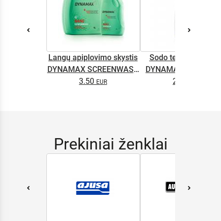
Langų apiplovimo skystis
Sodo technikos alyv
DYNAMAX SCREENWASH
DYNAMAX M2T SUP
NANO 4l
3.50
2.65
0.5L
Prekiniai ženklai