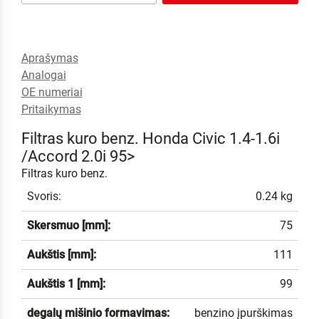
Aprašymas
Analogai
OE numeriai
Pritaikymas
Filtras kuro benz. Honda Civic 1.4-1.6i
/Accord 2.0i 95>
Filtras kuro benz.
Svoris:
0.24 kg
Skersmuo [mm]:
75
Aukštis [mm]:
111
Aukštis 1 [mm]:
99
degalų mišinio formavimas:
benzino įpurškimas