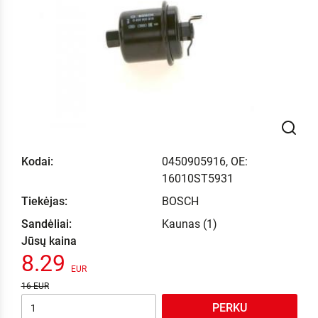
Kodai:
0450905916, OE:
16010ST5931
Tiekėjas:
BOSCH
Sandėliai:
Kaunas (1)
Jūsų kaina
8.29
16
PERKU