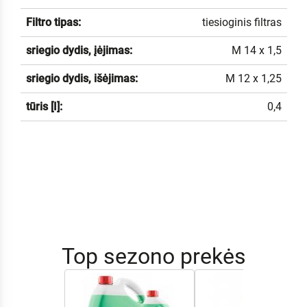
Filtro tipas:
tiesioginis filtras
sriegio dydis, įėjimas:
M 14 x 1,5
sriegio dydis, išėjimas:
M 12 x 1,25
tūris [I]:
0,4
Top sezono prekės