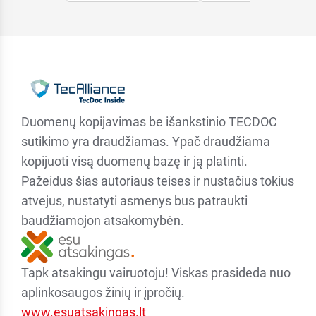
Duomenų kopijavimas be išankstinio TECDOC
sutikimo yra draudžiamas. Ypač draudžiama
kopijuoti visą duomenų bazę ir ją platinti.
Pažeidus šias autoriaus teises ir nustačius tokius
atvejus, nustatyti asmenys bus patraukti
baudžiamojon atsakomybėn.
Tapk atsakingu vairuotoju! Viskas prasideda nuo
aplinkosaugos žinių ir įpročių.
www.esuatsakingas.lt