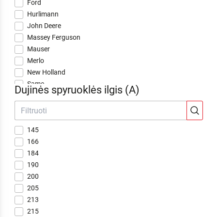
Ford
Hurlimann
John Deere
Massey Ferguson
Mauser
Merlo
New Holland
Same
Dujinės spyruoklės ilgis (A)
Steyr
Zetor
145
166
184
190
200
205
213
215