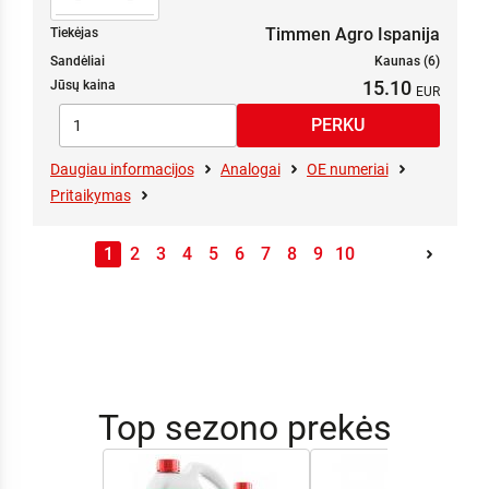
Timmen Agro Ispanija
Tiekėjas
Sandėliai
Kaunas (6)
15.10
Jūsų kaina
Daugiau informacijos
Analogai
OE numeriai
Pritaikymas
1
2
3
4
5
6
7
8
9
10
Top sezono prekės