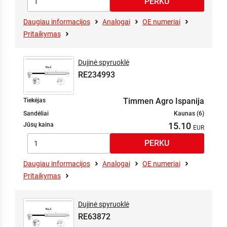
Daugiau informacijos
Analogai
OE numeriai
Pritaikymas
Dujinė spyruoklė
RE234993
Timmen Agro Ispanija
Tiekėjas
Sandėliai
Kaunas (6)
15.10
Jūsų kaina
Daugiau informacijos
Analogai
OE numeriai
Pritaikymas
Dujinė spyruoklė
RE63872