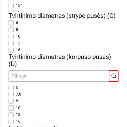
134
323
135
325
Tvirtinimo diametras (strypo pusės) (C)
139
345
6
140
350
8
144
355
10
145
360
13
147
365
16
151
367
Tvirtinimo diametras (korpuso pusės)
155
370
(D)
160
380
165
385
170
400
175
405
6
176
410
7,8
180
420
8
190
425
10
195
430
13
200
435
16