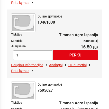
450
Pritaikymas
470
500
575
520
Dujinė spyruoklė
530
13461038
600
610
Timmen Agro Ispanija
Tiekėjas
670
Sandėliai
Kaunas (4)
700
16.50
Jūsų kaina
750
800
810
Daugiau informacijos
Analogai
OE numeriai
850
Pritaikymas
880
900
960
Dujinė spyruoklė
985
7595627
1200
1300
Timmen Agro Ispanija
Tiekėjas
2100