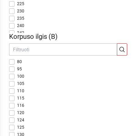
225
230
235
240
242
Korpuso ilgis (B)
245
250
255
80
256
95
260
100
265
105
275
110
280
115
285
116
290
120
305
124
310
125
315
130
320