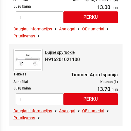
Sandėliai
Kaunas (> 10)
Vilnius Len (4)
13.00
Jūsų kaina
Daugiau informacijos
Analogai
OE numeriai
Pritaikymas
Dujinė spyruoklė
H916201021100
Timmen Agro Ispanija
Tiekėjas
Sandėliai
Kaunas (1)
13.70
Jūsų kaina
Daugiau informacijos
Analogai
OE numeriai
Pritaikymas