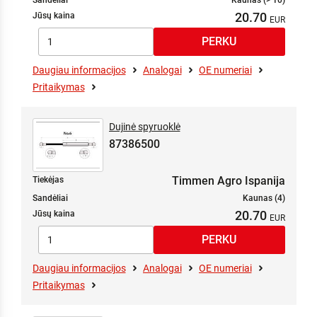
Sandėliai
Kaunas (> 10)
20.70
Jūsų kaina
Daugiau informacijos
Analogai
OE numeriai
Pritaikymas
Dujinė spyruoklė
87386500
Timmen Agro Ispanija
Tiekėjas
Sandėliai
Kaunas (4)
20.70
Jūsų kaina
Daugiau informacijos
Analogai
OE numeriai
Pritaikymas