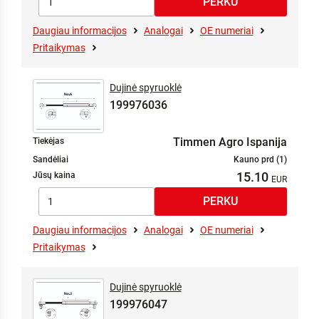
Daugiau informacijos
Analogai
OE numeriai
Pritaikymas
Dujinė spyruoklė
199976036
Timmen Agro Ispanija
Tiekėjas
Sandėliai
Kauno prd (1)
15.10
Jūsų kaina
Daugiau informacijos
Analogai
OE numeriai
Pritaikymas
Dujinė spyruoklė
199976047