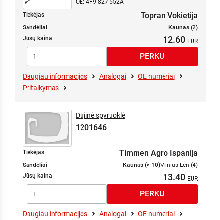
OE: 4F9 827 552A
275
580
200
Topran Vokietija
Tiekėjas
278
585
210
Sandėliai
Kaunas (2)
290
590
215
12.60
Jūsų kaina
293
600
220
295
605
230
300
680
240
Daugiau informacijos
305
Analogai
OE numeriai
691
250
Pritaikymas
310
700
275
345
735
280
350
740
Dujinė spyruoklė
300
360
785
1201646
310
365
810
330
375
885
Timmen Agro Ispanija
Tiekėjas
350
376
900
370
Sandėliai
Kaunas (> 10)
Vilnius Len (4)
390
1035
13.40
Jūsų kaina
380
400
400
415
410
455
420
Daugiau informacijos
Analogai
OE numeriai
460