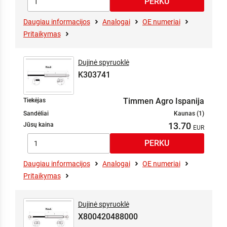
Daugiau informacijos
Analogai
OE numeriai
Pritaikymas
Dujinė spyruoklė
K303741
Timmen Agro Ispanija
Tiekėjas
Sandėliai
Kaunas (1)
13.70
Jūsų kaina
Daugiau informacijos
Analogai
OE numeriai
Pritaikymas
Dujinė spyruoklė
X800420488000