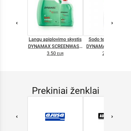
Langų apiplovimo skystis
Sodo technikos alyv
DYNAMAX SCREENWASH
DYNAMAX M2T SUP
NANO 4l
3.50
2.65
0.5L
Prekiniai ženklai