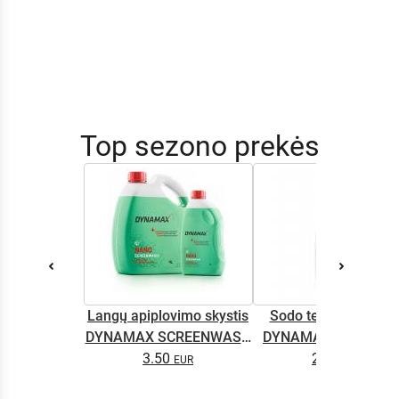
Top sezono prekės
Langų apiplovimo skystis
Sodo technikos alyv
DYNAMAX SCREENWASH
DYNAMAX M2T SUP
NANO 4l
3.50
2.65
0.5L