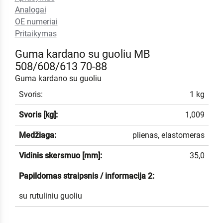
Analogai
OE numeriai
Pritaikymas
Guma kardano su guoliu MB
508/608/613 70-88
Guma kardano su guoliu
Svoris:
1 kg
Svoris [kg]:
1,009
Medžiaga:
plienas, elastomeras
Vidinis skersmuo [mm]:
35,0
Papildomas straipsnis / informacija 2:
su rutuliniu guoliu