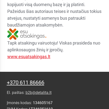
kopijuoti visą duomenų bazę ir ją platinti.
Pažeidus šias autoriaus teises ir nustačius tokius
atvejus, nustatyti asmenys bus patraukti
baudžiamojon atsakomybėn.
Tapk atsakingu vairuotoju! Viskas prasideda nuo
aplinkosaugos žinių ir įpročių.
www.esuatsakingas.lt
+370 611 86666
El. paštas:
b2b@detalita.lt
Įmonės kodas:
134605167