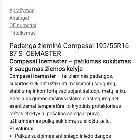
Aprašymas
Analogai
OE numeriai
Pritaikymas
Padanga žieminė Compasal 195/55R16
87 S ICEMASTER
Compasal Icemaster – patikimas sukibimas
ir saugumas žiemos kelyje
Compasal Icemaster
– tai žieminės padangos,
sukurtos siekiant užtikrinti maksimalų saugumą,
stabilumą ir komfortą važiuojant šaltuoju metų laiku.
Specialus gumos mišinys išlaiko elastingumą net
esant žemai temperatūrai, o kryptinis protektoriaus
raštas efektyviai pašalina sniegą ir purvą,
užtikrindamas puikų sukibimą su slidžiu keliu.
Privalumai:
Puikus sukibimas ant sniego ir ledo dangos