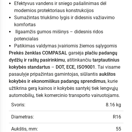
Efektyvus vandens ir sniego pašalinimas dėl
modernios protektoriaus konstrukcijos
Sumažintas triukšmo lygis ir didesnis važiavimo
komfortas
Ilgaamžis gumos mišinys – didesnis ridos
potencialas
Patikimas valdymas įvairiomis žiemos sąlygomis
Prekės ženklas COMPASAL
garsėja
plačiu padangų
dydžių ir raštų pasirinkimu
, atitinkančiu
tarptautinius
kokybės standartus
–
DOT, ECE, ISO9001
. Tai visame
pasaulyje pripažintas gamintojas, siūlantis
aukštos
kokybės ir ekonomiškus padangų sprendimus
, kurie
užtikrina gerą kainos ir kokybės santykį tiek lengvųjų
automobilių, tiek komercinio transporto vairuotojams.
Svoris:
8.16 kg
Diametras:
R16
Aukštis, mm:
55