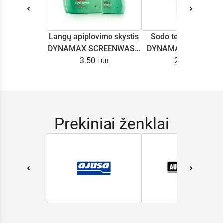
Langų apiplovimo skystis
Sodo technikos alyv
DYNAMAX SCREENWASH
DYNAMAX M2T SUP
NANO 4l
3.50
2.65
0.5L
Prekiniai ženklai