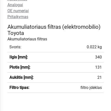
Analogai
OE numeriai
Pritaikymas
Akumuliatoriaus filtras (elektromobilio)
Toyota
Akumuliatoriaus filtras
Svoris:
0.022 kg
Ilgis [mm]:
340
Plotis [mm]:
131
Aukštis [mm]:
21
Filtro tipas:
filtro įdėklas