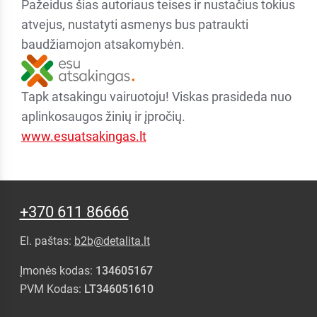
Pažeidus šias autoriaus teises ir nustačius tokius
atvejus, nustatyti asmenys bus patraukti
baudžiamojon atsakomybėn.
Tapk atsakingu vairuotoju! Viskas prasideda nuo
aplinkosaugos žinių ir įpročių.
www.esuatsakingas.lt
+370 611 86666
El. paštas:
b2b@detalita.lt
Įmonės kodas:
134605167
PVM Kodas:
LT346051610