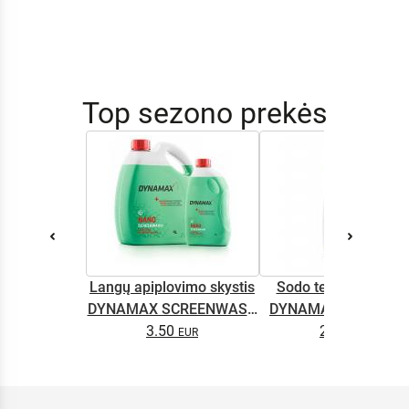
Top sezono prekės
Langų apiplovimo skystis
Sodo technikos alyv
DYNAMAX SCREENWASH
DYNAMAX M2T SUP
NANO 4l
3.50
2.65
0.5L