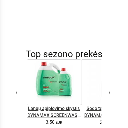
Top sezono prekės
Langų apiplovimo skystis
Sodo technikos alyv
DYNAMAX SCREENWASH
DYNAMAX M2T SUP
NANO 4l
3.50
2.65
0.5L