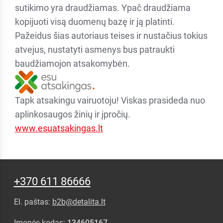
sutikimo yra draudžiamas. Ypač draudžiama
kopijuoti visą duomenų bazę ir ją platinti.
Pažeidus šias autoriaus teises ir nustačius tokius
atvejus, nustatyti asmenys bus patraukti
baudžiamojon atsakomybėn.
Tapk atsakingu vairuotoju! Viskas prasideda nuo
aplinkosaugos žinių ir įpročių.
www.esuatsakingas.lt
+370 611 86666
El. paštas:
b2b@detalita.lt
Įmonės kodas:
134605167