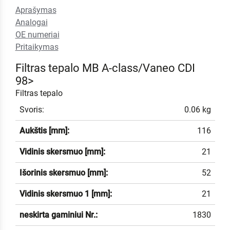
Aprašymas
Analogai
OE numeriai
Pritaikymas
Filtras tepalo MB A-class/Vaneo CDI
98>
Filtras tepalo
Svoris:
0.06 kg
Aukštis [mm]:
116
Vidinis skersmuo [mm]:
21
Išorinis skersmuo [mm]:
52
Vidinis skersmuo 1 [mm]:
21
neskirta gaminiui Nr.:
1830