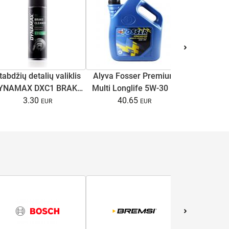
Stabdžių di
tabdžių detalių valiklis
Alyva Fosser Premium
C4/A6 C
YNAMAX DXC1 BRAKE
Multi Longlife 5W-30 5l
Superb I
13.
CLEANER 500ml
3.30
40.65
B5/B5.5 1
ga