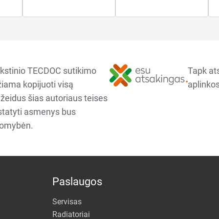
kstinio TECDOC sutikimo
Tapk at
iama kopijuoti visą
aplinkos
ažeidus šias autoriaus teises
ustatyti asmenys bus
komybėn.
Paslaugos
Servisas
Radiatoriai