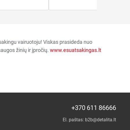
sakingu vairuotoju! Viskas prasideda nuo
augos žinių ir įpročių.
www.esuatsakingas.lt
+370 611 86666
El. paštas:
b2b@detalita.lt