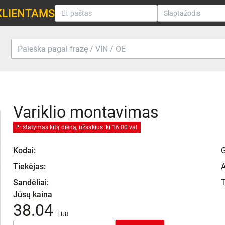
KLIENTAMS
Variklio montavimas
Pristatymas kitą dieną, užsakius iki 16:00 val.
Kodai:
Tiekėjas:
Sandėliai:
T
Jūsų kaina
38.04