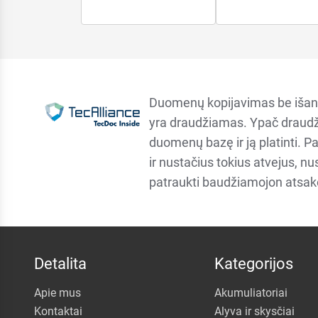
Duomenų kopijavimas be išan
yra draudžiamas. Ypač draudž
duomenų bazę ir ją platinti. P
ir nustačius tokius atvejus, n
patraukti baudžiamojon atsa
Detalita
Kategorijos
Apie mus
Akumuliatoriai
Kontaktai
Alyva ir skysčiai