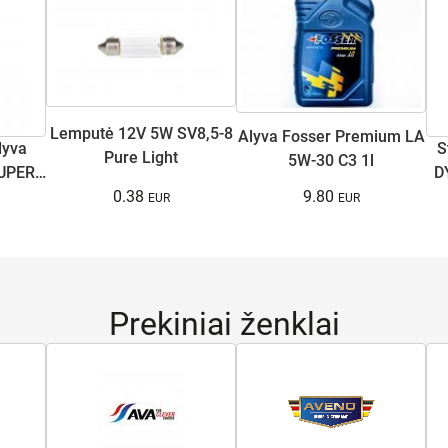
Lemputė 12V 5W SV8,5-8
Alyva Fosser Premium LA
lyva
S
Pure Light
5W-30 C3 1l
UPER
D
0.38
9.80
Prekiniai ženklai