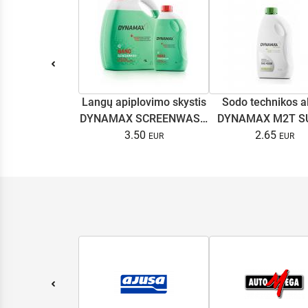
Langų apiplovimo skystis
Sodo technikos a
DYNAMAX SCREENWASH
DYNAMAX M2T S
NANO 4l
3.50
2.65
0.5L