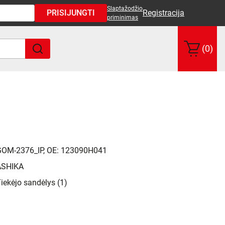
Slaptažodžio
PRISIJUNGTI
Registracija
priminimas
(0)
GOM-2376_IP, OE: 123090H041
ASHIKA
iekėjo sandėlys (1)