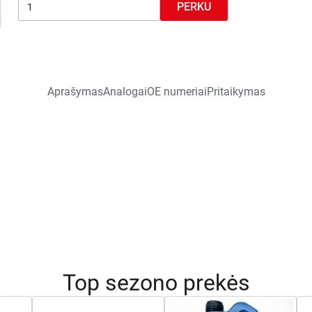
PERKU
Aprašymas
Analogai
OE numeriai
Pritaikymas
Top sezono prekės