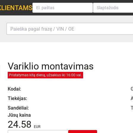
KLIENTAMS
Variklio montavimas
Pristatymas kitą dieną, užsakius iki 16:00 val.
Kodai:
Tiekėjas:
Sandėliai:
T
Jūsų kaina
24.58