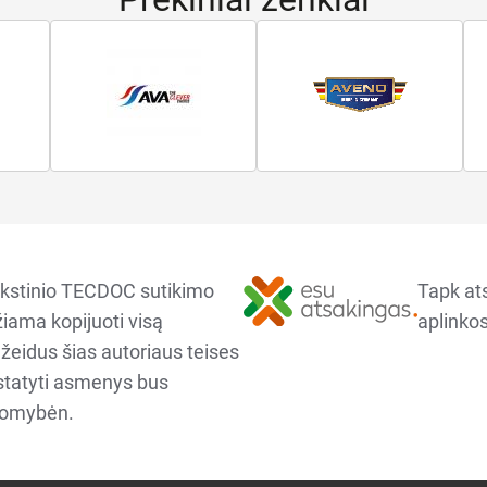
kstinio TECDOC sutikimo
Tapk at
iama kopijuoti visą
aplinkos
ažeidus šias autoriaus teises
ustatyti asmenys bus
komybėn.