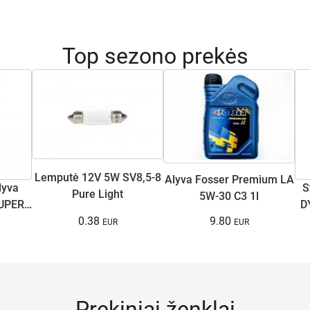
Top sezono prekės
Lemputė 12V 5W SV8,5-8
Alyva Fosser Premium LA
lyva
S
Pure Light
5W-30 C3 1l
UPER
D
0.38
9.80
Prekiniai ženklai