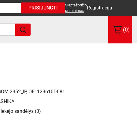
Slaptažodžio
PRISIJUNGTI
Registracija
priminimas
(0)
GOM-2352_IP, OE: 123610D081
ASHIKA
iekėjo sandėlys (3)