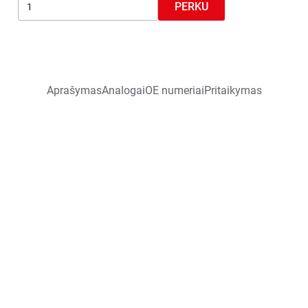
PERKU
Aprašymas
Analogai
OE numeriai
Pritaikymas