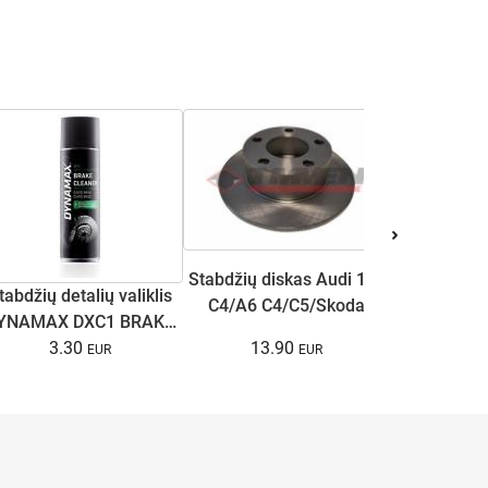
Stabdžių diskas Audi 100
tabdžių detalių valiklis
Antifriz
C4/A6 C4/C5/Skoda
YNAMAX DXC1 BRAKE
COOL U
Superb I/VW Passat
13.90
CLEANER 500ml
3.30
(raudona
15.
B5/B5.5 1.6-3.7 90-08
galin.