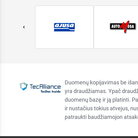
Duomenų kopijavimas be išan
yra draudžiamas. Ypač draudž
duomenų bazę ir ją platinti. P
ir nustačius tokius atvejus, n
patraukti baudžiamojon atsa