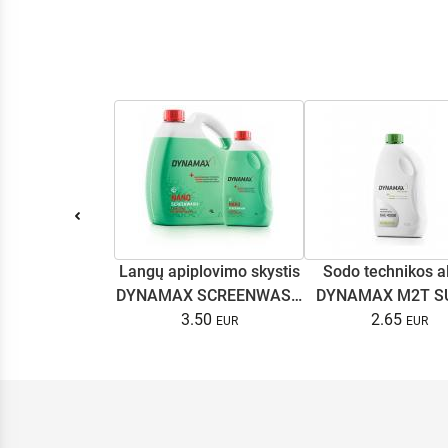
Langų apiplovimo skystis
Sodo technikos a
DYNAMAX SCREENWASH
DYNAMAX M2T S
NANO 4l
3.50
2.65
0.5L