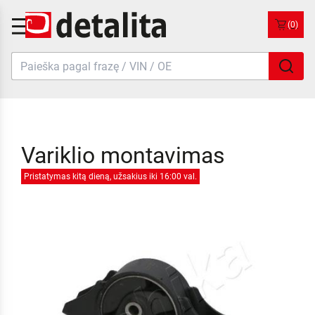
(0)
Variklio montavimas
Pristatymas kitą dieną, užsakius iki 16:00 val.