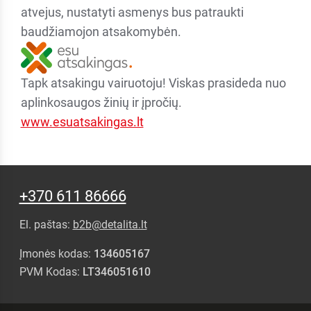
atvejus, nustatyti asmenys bus patraukti
baudžiamojon atsakomybėn.
Tapk atsakingu vairuotoju! Viskas prasideda nuo
aplinkosaugos žinių ir įpročių.
www.esuatsakingas.lt
+370 611 86666
El. paštas:
b2b@detalita.lt
Įmonės kodas:
134605167
PVM Kodas:
LT346051610