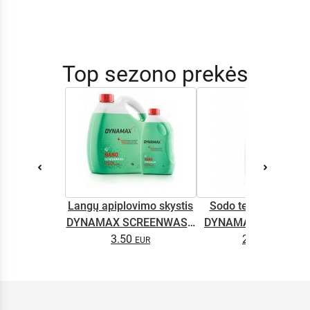
Top sezono prekės
Langų apiplovimo skystis
Sodo technikos alyv
DYNAMAX SCREENWASH
DYNAMAX M2T SUP
NANO 4l
3.50
2.65
0.5L