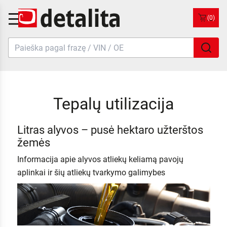
(0)
Tepalų utilizacija
Litras alyvos – pusė hektaro užterštos
žemės
Informacija apie alyvos atliekų keliamą pavojų
aplinkai ir šių atliekų tvarkymo galimybes