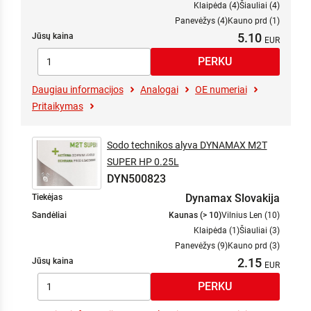
Klaipėda (4)
Šiauliai (4)
Panevėžys (4)
Kauno prd (1)
5.10
Jūsų kaina
Daugiau informacijos
Analogai
OE numeriai
Pritaikymas
Sodo technikos alyva DYNAMAX M2T
SUPER HP 0.25L
DYN500823
Dynamax Slovakija
Tiekėjas
Sandėliai
Kaunas (> 10)
Vilnius Len (10)
Klaipėda (1)
Šiauliai (3)
Panevėžys (9)
Kauno prd (3)
2.15
Jūsų kaina