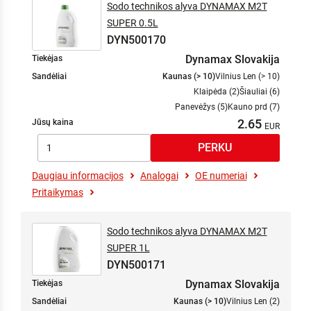
Sodo technikos alyva DYNAMAX M2T
SUPER 0.5L
DYN500170
Dynamax Slovakija
Tiekėjas
Sandėliai
Kaunas (> 10)
Vilnius Len (> 10)
Klaipėda (2)
Šiauliai (6)
Panevėžys (5)
Kauno prd (7)
2.65
Jūsų kaina
Daugiau informacijos
Analogai
OE numeriai
Pritaikymas
Sodo technikos alyva DYNAMAX M2T
SUPER 1L
DYN500171
Dynamax Slovakija
Tiekėjas
Sandėliai
Kaunas (> 10)
Vilnius Len (2)