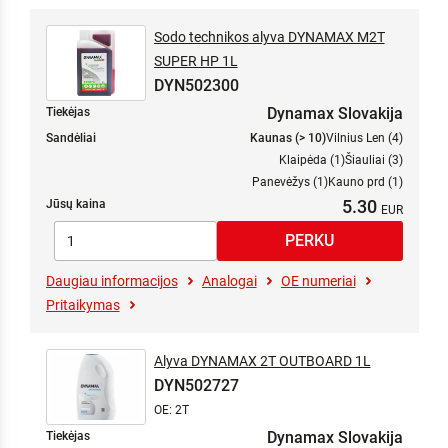
Sodo technikos alyva DYNAMAX M2T
SUPER HP 1L
DYN502300
Dynamax Slovakija
Tiekėjas
Sandėliai
Kaunas (> 10)
Vilnius Len (4)
Klaipėda (1)
Šiauliai (3)
Panevėžys (1)
Kauno prd (1)
5.30
Jūsų kaina
Daugiau informacijos
Analogai
OE numeriai
Pritaikymas
Alyva DYNAMAX 2T OUTBOARD 1L
DYN502727
OE: 2T
Dynamax Slovakija
Tiekėjas