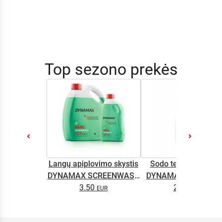
Top sezono prekės
Langų apiplovimo skystis
Sodo technikos alyv
DYNAMAX SCREENWASH
DYNAMAX M2T SUP
NANO 4l
3.50
2.65
0.5L