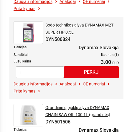
Daugiau informacijos
Analogai
OE numeriai
Pritaikymas
Sodo technikos alyva DYNAMAX M2T
SUPER HP 0.5L
DYN500824
Dynamax Slovakija
Tiekėjas
Sandėliai
Kaunas (1)
3.00
Jūsų kaina
Daugiau informacijos
Analogai
OE numeriai
Pritaikymas
Grandininių pjūklų alyva DYNAMAX
CHAIN SAW OIL 100 1L (grandinės)
DYN501506
Dynamax Slovakija
Tiekėjas