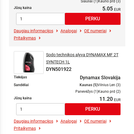
Šiauliai (1)
Kauno prd (3)
5.05
Jūsų kaina
Daugiau informacijos
Analogai
OE numeriai
Pritaikymas
Sodo technikos alyva DYNAMAX MF 2T
SYNTECH 1L
DYN501922
Dynamax Slovakija
Tiekėjas
Sandėliai
Kaunas (5)
Vilnius Len (3)
Panevėžys (1)
Kauno prd (2)
11.20
Jūsų kaina
Daugiau informacijos
Analogai
OE numeriai
Pritaikymas