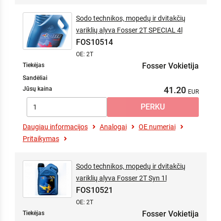
Sodo technikos, mopedų ir dvitakčių
variklių alyva Fosser 2T SPECIAL 4l
FOS10514
OE: 2T
Fosser Vokietija
Tiekėjas
Sandėliai
41.20
Jūsų kaina
Daugiau informacijos
Analogai
OE numeriai
Pritaikymas
Sodo technikos, mopedų ir dvitakčių
variklių alyva Fosser 2T Syn 1l
FOS10521
OE: 2T
Fosser Vokietija
Tiekėjas