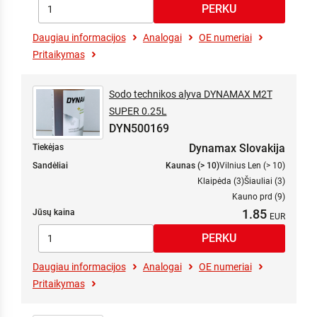
Daugiau informacijos
Analogai
OE numeriai
Pritaikymas
Sodo technikos alyva DYNAMAX M2T
SUPER 0.25L
DYN500169
Dynamax Slovakija
Tiekėjas
Sandėliai
Kaunas (> 10)
Vilnius Len (> 10)
Klaipėda (3)
Šiauliai (3)
Kauno prd (9)
1.85
Jūsų kaina
Daugiau informacijos
Analogai
OE numeriai
Pritaikymas