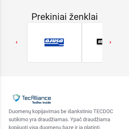
Prekiniai ženklai
Duomenų kopijavimas be išankstinio TECDOC
sutikimo yra draudžiamas. Ypač draudžiama
kopijuoti visą duomenų bazę ir ją platinti.