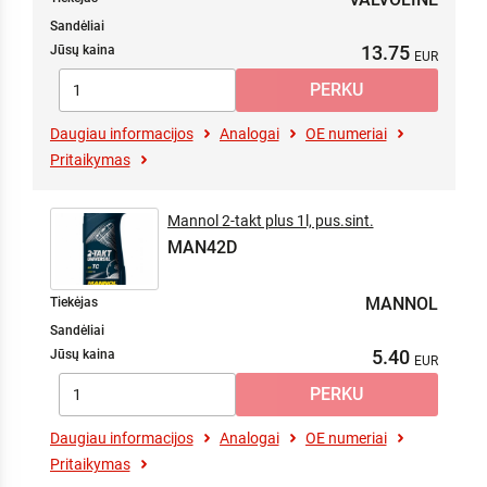
Sandėliai
13.75
Jūsų kaina
Daugiau informacijos
Analogai
OE numeriai
Pritaikymas
Mannol 2-takt plus 1l, pus.sint.
MAN42D
MANNOL
Tiekėjas
Sandėliai
5.40
Jūsų kaina
Daugiau informacijos
Analogai
OE numeriai
Pritaikymas