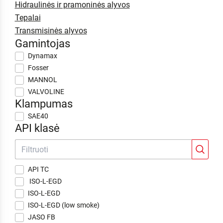
Hidraulinės ir pramoninės alyvos
Tepalai
Transmisinės alyvos
Gamintojas
Dynamax
Fosser
MANNOL
VALVOLINE
Klampumas
SAE40
API klasė
API TC
ISO-L-EGD
ISO-L-EGD
ISO-L-EGD (low smoke)
JASO FB