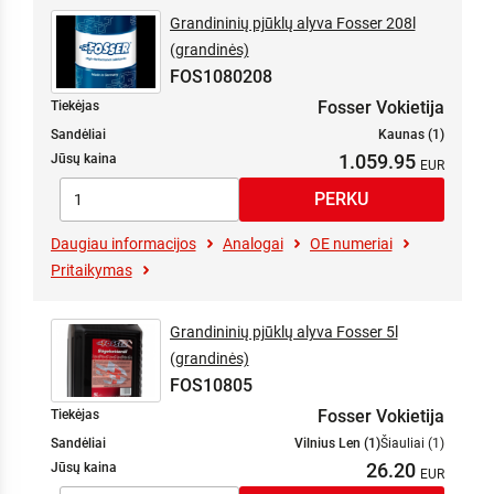
Grandininių pjūklų alyva Fosser 208l
(grandinės)
FOS1080208
Fosser Vokietija
Tiekėjas
Sandėliai
Kaunas (1)
1.059.95
Jūsų kaina
Daugiau informacijos
Analogai
OE numeriai
Pritaikymas
Grandininių pjūklų alyva Fosser 5l
(grandinės)
FOS10805
Fosser Vokietija
Tiekėjas
Sandėliai
Vilnius Len (1)
Šiauliai (1)
26.20
Jūsų kaina