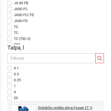
JA SO FB
JASO FC
JASO FC/ FD
JASO FD
TC
TC
TC (TSC-3)
TISI
Talpa, l
0.1
0.5
0.25
1
4
20
Dvitakčių variklių alyva Fosser 2T 1l