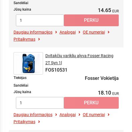
Sandėliai
14.65
Jūsų kaina
Daugiau informacijos
Analogai
OE numeriai
Pritaikymas
Dvitakčių variklių alyva Fosser Racing
2T Syn 1l
FOS10531
Fosser Vokietija
Tiekėjas
Sandėliai
18.10
Jūsų kaina
Daugiau informacijos
Analogai
OE numeriai
Pritaikymas