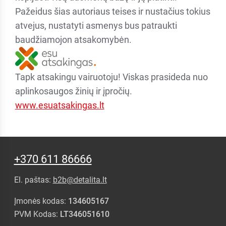
Pažeidus šias autoriaus teises ir nustačius tokius
atvejus, nustatyti asmenys bus patraukti
baudžiamojon atsakomybėn.
Tapk atsakingu vairuotoju! Viskas prasideda nuo
aplinkosaugos žinių ir įpročių.
www.esuatsakingas.lt
+370 611 86666
El. paštas:
b2b@detalita.lt
Įmonės kodas:
134605167
PVM Kodas:
LT346051610