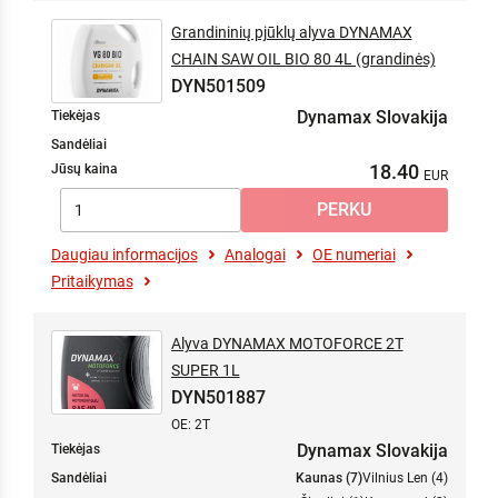
Grandininių pjūklų alyva DYNAMAX
CHAIN SAW OIL BIO 80 4L (grandinės)
DYN501509
Dynamax Slovakija
Tiekėjas
Sandėliai
18.40
Jūsų kaina
Daugiau informacijos
Analogai
OE numeriai
Pritaikymas
Alyva DYNAMAX MOTOFORCE 2T
SUPER 1L
DYN501887
OE: 2T
Dynamax Slovakija
Tiekėjas
Sandėliai
Kaunas (7)
Vilnius Len (4)