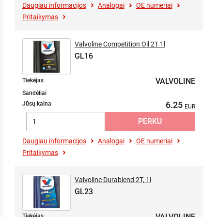
Daugiau informacijos
Analogai
OE numeriai
Pritaikymas
Valvoline Competition Oil 2T 1l
GL16
VALVOLINE
Tiekėjas
Sandėliai
6.25
Jūsų kaina
Daugiau informacijos
Analogai
OE numeriai
Pritaikymas
Valvoline Durablend 2T, 1l
GL23
VALVOLINE
Tiekėjas