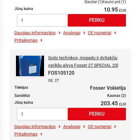
Šiauliai (1)
Kauno prd (1)
10.95
Jūsų kaina
Daugiau informacijos
Analogai
OE numeriai
Pritaikymas
Sodo technikos, mopedų ir dvitakčių
variklių alyva Fosser 2T SPECIAL 20l
FOS105120
OE: 2T
Fosser Vokietija
Tiekėjas
Sandėliai
Kaunas (2)
203.45
Jūsų kaina
Daugiau informacijos
Analogai
OE numeriai
Pritaikymas