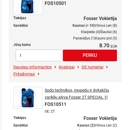
FOS10501
Fosser Vokietija
Tiekėjas
Sandėliai
Kaunas (> 10)
Vilnius Len (8)
Klaipėda (4)
Šiauliai (6)
Panevėžys (1)
Kauno prd (5)
8.70
Jūsų kaina
Daugiau informacijos
Analogai
OE numeriai
Pritaikymas
Sodo technikos, mopedų ir dvitakčių
variklių alyva Fosser 2T SPECIAL 1l
FOS10511
OE: 2T
Fosser Vokietija
Tiekėjas
Sandėliai
Kaunas (2)
Vilnius Len (2)