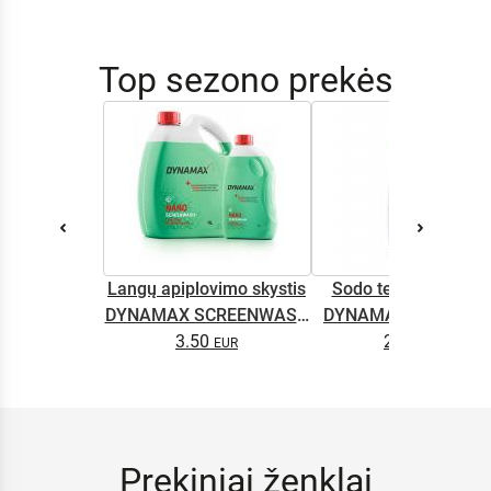
Top sezono prekės
Langų apiplovimo skystis
Sodo technikos alyv
DYNAMAX SCREENWASH
DYNAMAX M2T SUP
NANO 4l
3.50
2.65
0.5L
Prekiniai ženklai