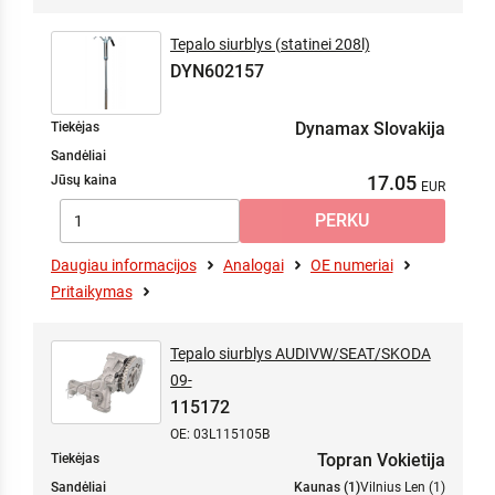
Tepalo siurblys (statinei 208l)
DYN602157
Dynamax Slovakija
Tiekėjas
Sandėliai
17.05
Jūsų kaina
Daugiau informacijos
Analogai
OE numeriai
Pritaikymas
Tepalo siurblys AUDIVW/SEAT/SKODA
09-
115172
OE: 03L115105B
Topran Vokietija
Tiekėjas
Sandėliai
Kaunas (1)
Vilnius Len (1)