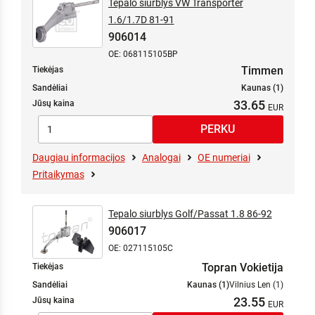
Tepalo siurblys VW Transporter
1.6/1.7D 81-91
906014
OE: 068115105BP
Timmen
Tiekėjas
Sandėliai
Kaunas (1)
33.65
Jūsų kaina
Daugiau informacijos
Analogai
OE numeriai
Pritaikymas
Tepalo siurblys Golf/Passat 1.8 86-92
906017
OE: 027115105C
Topran Vokietija
Tiekėjas
Sandėliai
Kaunas (1)
Vilnius Len (1)
23.55
Jūsų kaina