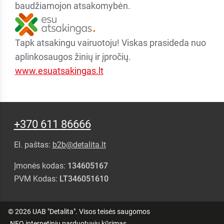
baudžiamojon atsakomybėn.
Tapk atsakingu vairuotoju! Viskas prasideda nuo
aplinkosaugos žinių ir įpročių.
www.esuatsakingas.lt
+370 611 86666
El. paštas:
b2b@detalita.lt
Įmonės kodas:
134605167
PVM Kodas:
LT346051610
© 2026 UAB "Detalita". Visos teisės saugomos
.NFQ
internetinių parduotuvių kūrimas