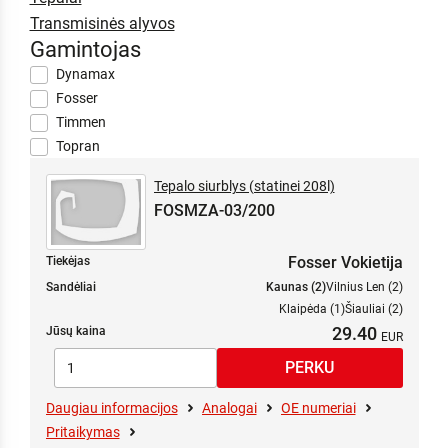
Transmisinės alyvos
Gamintojas
Dynamax
Fosser
Timmen
Topran
Tepalo siurblys (statinei 208l)
FOSMZA-03/200
Fosser Vokietija
Tiekėjas
Sandėliai
Kaunas (2)
Vilnius Len (2)
Klaipėda (1)
Šiauliai (2)
29.40
Jūsų kaina
Daugiau informacijos
Analogai
OE numeriai
Pritaikymas