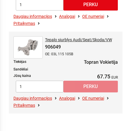
Daugiau informacijos
Analogai
OE numeriai
Pritaikymas
Tepalo siurblys Audi/Seat/Skoda/VW
906049
OE: 03L 115 105B
Topran Vokietija
Tiekėjas
Sandėliai
67.75
Jūsų kaina
Daugiau informacijos
Analogai
OE numeriai
Pritaikymas