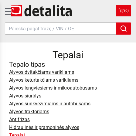
(0)
Tepalai
Tepalo tipas
Alyvos dvitakčiams varikliams
Alyvos keturtakčiams varikliams
Alyvos lengviesiems ir mikroautobusams
Alyvos siurblys
Alyvos sunkvežimiams ir autobusams
Alyvos traktoriams
Antifrizas
Hidraulinės ir pramoninės alyvos
Tepalai