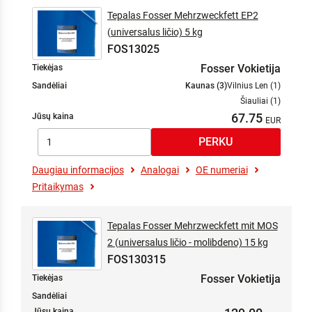
Tepalas Fosser Mehrzweckfett EP2
(universalus ličio) 5 kg
FOS13025
Fosser Vokietija
Tiekėjas
Sandėliai
Kaunas (3)
Vilnius Len (1)
Šiauliai (1)
67.75
Jūsų kaina
Daugiau informacijos
Analogai
OE numeriai
Pritaikymas
Tepalas Fosser Mehrzweckfett mit MOS
2 (universalus ličio - molibdeno) 15 kg
FOS130315
Fosser Vokietija
Tiekėjas
Sandėliai
Jūsų kaina