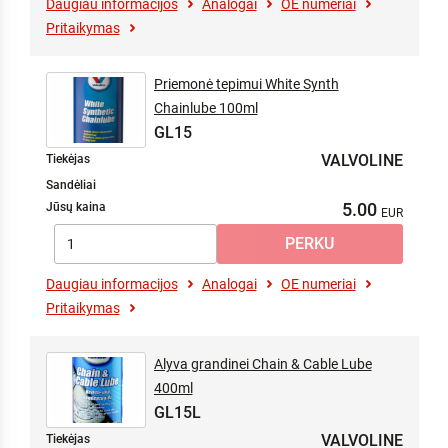
Daugiau informacijos
Analogai
OE numeriai
Pritaikymas
Priemonė tepimui White Synth
Chainlube 100ml
GL15
VALVOLINE
Tiekėjas
Sandėliai
5.00
Jūsų kaina
Daugiau informacijos
Analogai
OE numeriai
Pritaikymas
Alyva grandinei Chain & Cable Lube
400ml
GL15L
VALVOLINE
Tiekėjas