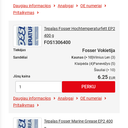
Daugiau informacijos
Analogai
OE numeriai
Pritaikymas
Tepalas Fosser Hochtemperaturfett EP2
400 g
FOS1306400
Fosser Vokietija
Tiekėjas
Sandėliai
Kaunas (> 10)
Vilnius Len (3)
Klaipėda (4)
Panevėžys (5)
Šiauliai (> 10)
6.25
Jūsų kaina
Daugiau informacijos
Analogai
OE numeriai
Pritaikymas
Tepalas Fosser Marine Grease EP2 400