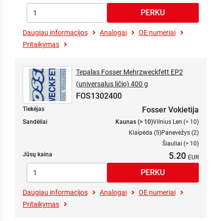
Daugiau informacijos
Analogai
OE numeriai
Pritaikymas
Tepalas Fosser Mehrzweckfett EP2
(universalus ličio) 400 g
FOS1302400
Fosser Vokietija
Tiekėjas
Sandėliai
Kaunas (> 10)
Vilnius Len (> 10)
Klaipėda (5)
Panevėžys (2)
Šiauliai (> 10)
5.20
Jūsų kaina
Daugiau informacijos
Analogai
OE numeriai
Pritaikymas