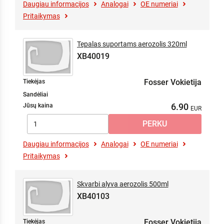
Daugiau informacijos
Analogai
OE numeriai
Pritaikymas
Tepalas suportams aerozolis 320ml
XB40019
Fosser Vokietija
Tiekėjas
Sandėliai
6.90
Jūsų kaina
Daugiau informacijos
Analogai
OE numeriai
Pritaikymas
Skvarbi alyva aerozolis 500ml
XB40103
Fosser Vokietija
Tiekėjas