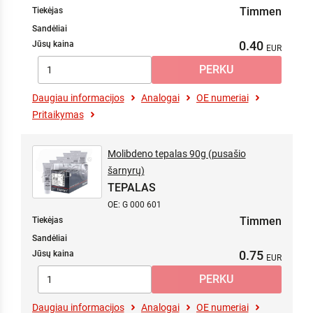
Timmen
Tiekėjas
Sandėliai
0.40
Jūsų kaina
Daugiau informacijos
Analogai
OE numeriai
Pritaikymas
Molibdeno tepalas 90g (pusašio
šarnyrų)
TEPALAS
OE: G 000 601
Timmen
Tiekėjas
Sandėliai
0.75
Jūsų kaina
Daugiau informacijos
Analogai
OE numeriai