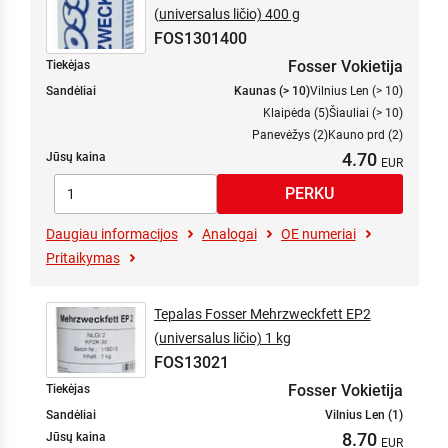
(universalus ličio) 400 g
FOS1301400
Fosser Vokietija
Tiekėjas
Sandėliai
Kaunas (> 10)
Vilnius Len (> 10)
Klaipėda (5)
Šiauliai (> 10)
Panevėžys (2)
Kauno prd (2)
4.70
Jūsų kaina
Daugiau informacijos
Analogai
OE numeriai
Pritaikymas
Tepalas Fosser Mehrzweckfett EP2
(universalus ličio) 1 kg
FOS13021
Fosser Vokietija
Tiekėjas
Sandėliai
Vilnius Len (1)
8.70
Jūsų kaina