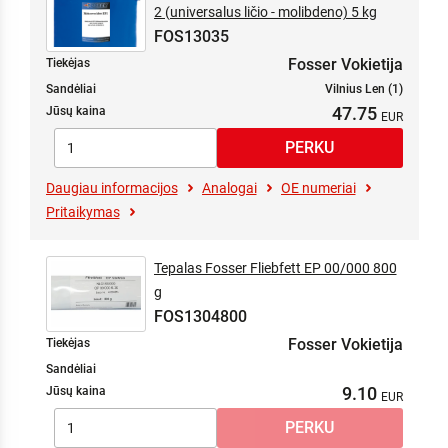
2 (universalus ličio - molibdeno) 5 kg
FOS13035
Fosser Vokietija
Tiekėjas
Sandėliai
Vilnius Len (1)
47.75
Jūsų kaina
Daugiau informacijos
Analogai
OE numeriai
Pritaikymas
Tepalas Fosser Fliebfett EP 00/000 800
g
FOS1304800
Fosser Vokietija
Tiekėjas
Sandėliai
9.10
Jūsų kaina