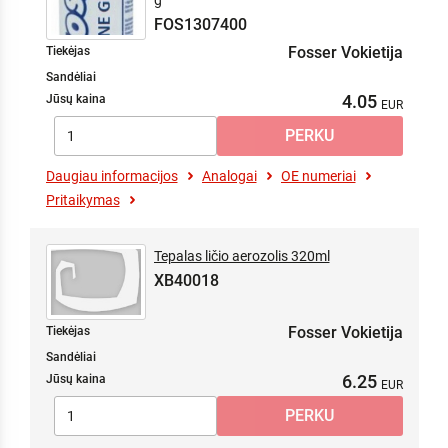
g
FOS1307400
Fosser Vokietija
Tiekėjas
Sandėliai
4.05
Jūsų kaina
Daugiau informacijos
Analogai
OE numeriai
Pritaikymas
Tepalas ličio aerozolis 320ml
XB40018
Fosser Vokietija
Tiekėjas
Sandėliai
6.25
Jūsų kaina