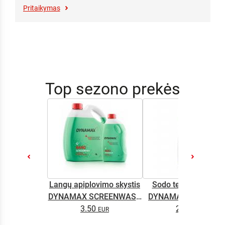
Pritaikymas
Top sezono prekės
Langų apiplovimo skystis
Sodo technikos alyv
DYNAMAX SCREENWASH
DYNAMAX M2T SUP
NANO 4l
3.50
2.65
0.5L