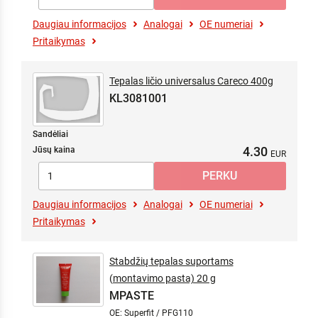
Daugiau informacijos
Analogai
OE numeriai
Pritaikymas
Tepalas ličio universalus Careco 400g
KL3081001
Sandėliai
4.30
Jūsų kaina
Daugiau informacijos
Analogai
OE numeriai
Pritaikymas
Stabdžių tepalas suportams
(montavimo pasta) 20 g
MPASTE
OE: Superfit / PFG110