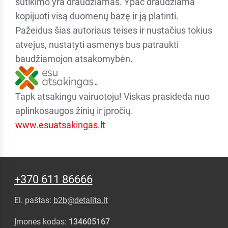
sutikimo yra draudžiamas. Ypač draudžiama
kopijuoti visą duomenų bazę ir ją platinti.
Pažeidus šias autoriaus teises ir nustačius tokius
atvejus, nustatyti asmenys bus patraukti
baudžiamojon atsakomybėn.
Tapk atsakingu vairuotoju! Viskas prasideda nuo
aplinkosaugos žinių ir įpročių.
www.esuatsakingas.lt
+370 611 86666
El. paštas:
b2b@detalita.lt
Įmonės kodas:
134605167