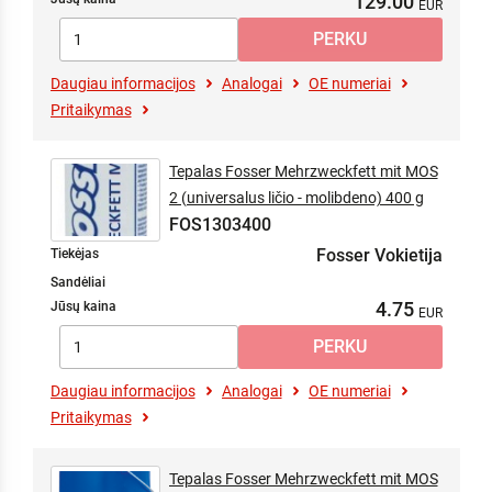
129.00
Daugiau informacijos
Analogai
OE numeriai
Pritaikymas
Tepalas Fosser Mehrzweckfett mit MOS
2 (universalus ličio - molibdeno) 400 g
FOS1303400
Fosser Vokietija
Tiekėjas
Sandėliai
4.75
Jūsų kaina
Daugiau informacijos
Analogai
OE numeriai
Pritaikymas
Tepalas Fosser Mehrzweckfett mit MOS