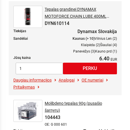
Tepalas grandinei DYNAMAX
MOTOFORCE CHAIN LUBE 400ML
DYN610114
(purškiamas)
Dynamax Slovakija
Tiekėjas
Sandėliai
Kaunas (> 10)
Vilnius Len (2)
Klaipėda (2)
Šiauliai (4)
Panevėžys (3)
Kauno prd (1)
6.40
Jūsų kaina
Daugiau informacijos
Analogai
OE numeriai
Pritaikymas
Molibdeno tepalas 90g (pusašio
šarnyrų)
104443
OE: G 000 601