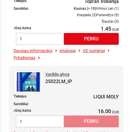
Topran Vokietija
Tiekėjas
Sandėliai
Kaunas (> 10)
Vilnius Len (1)
Klaipėda (3)
Panevėžys (9)
Šiauliai (3)
1.45
Jūsų kaina
Daugiau informacijos
Analogai
OE numeriai
Pritaikymas
Variklio alyva
25022LM_IP
LIQUI MOLY
Tiekėjas
Sandėliai
16.00
Jūsų kaina