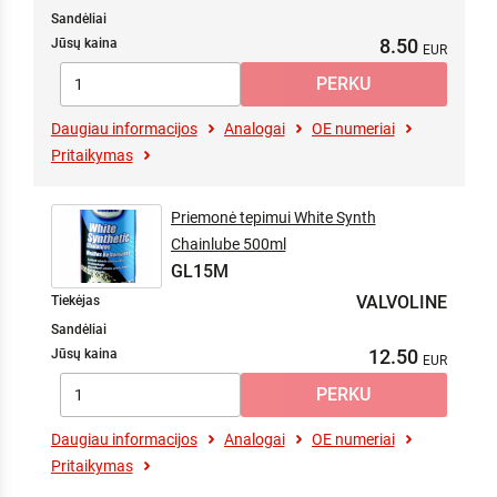
Sandėliai
8.50
Jūsų kaina
Daugiau informacijos
Analogai
OE numeriai
Pritaikymas
Priemonė tepimui White Synth
Chainlube 500ml
GL15M
VALVOLINE
Tiekėjas
Sandėliai
12.50
Jūsų kaina
Daugiau informacijos
Analogai
OE numeriai
Pritaikymas